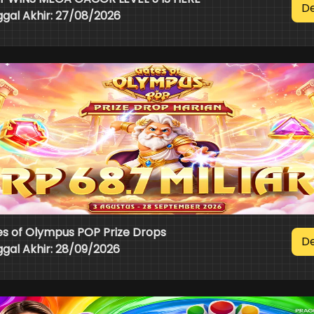
De
gal Akhir: 27/08/2026
s of Olympus POP Prize Drops
De
gal Akhir: 28/09/2026