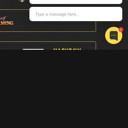
Type a message here...
1