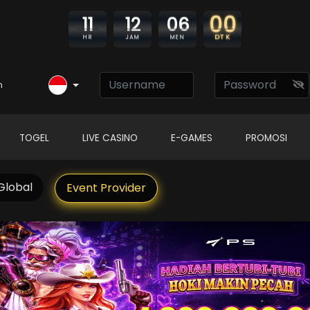
05
59
11
12
MEN
DTK
HR
JAM
n
TOGEL
LIVE CASINO
E-GAMES
PROMOSI
Global
Event Provider