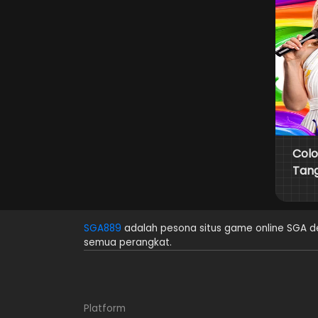
Colo
Tang
SGA889
adalah pesona situs game online SGA de
semua perangkat.
Platform