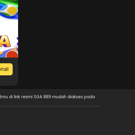
tail
tmu di link resmi SGA 889 mudah diakses pada