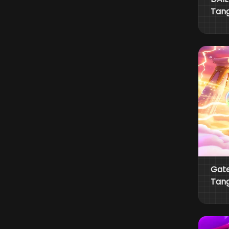
Tang
Gate
Tang