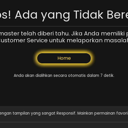
s! Ada yang Tidak Ber
ster telah diberi tahu. Jika Anda memiliki p
Customer Service untuk melaporkan masalah i
Home
Anda akan dialihkan secara otomatis dalam 7 detik.
ngan tampilan yang sangat Responsif. Mainkan permainan favori