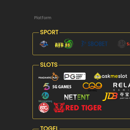
Platform
SPORT
SLOTS
TOGEL