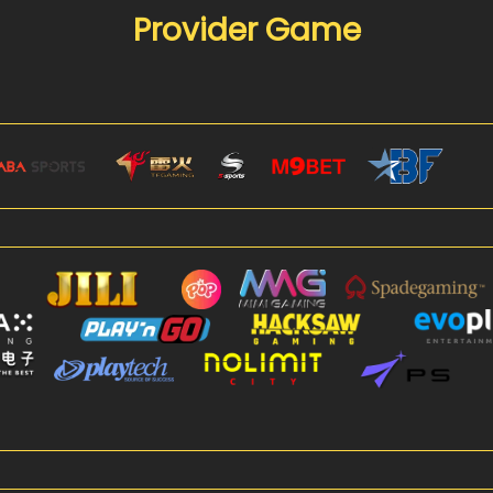
Provider Game