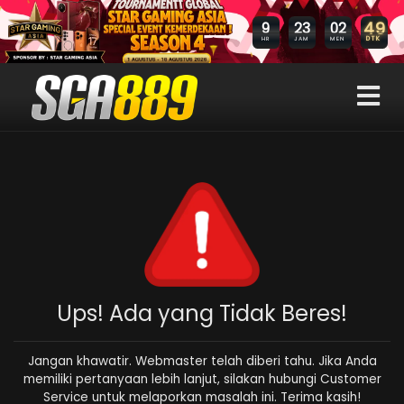
49
9
23
02
DTK
HR
JAM
MEN
Ups! Ada yang Tidak Beres!
Jangan khawatir. Webmaster telah diberi tahu. Jika Anda
memiliki pertanyaan lebih lanjut, silakan hubungi Customer
Service untuk melaporkan masalah ini. Terima kasih!