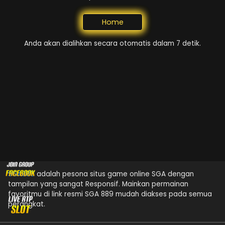
Home
Anda akan dialihkan secara otomatis dalam 7 detik.
SGA889
adalah pesona situs game online SGA dengan
tampilan yang sangat Responsif. Mainkan permainan
favoritmu di link resmi SGA 889 mudah diakses pada semua
perangkat.