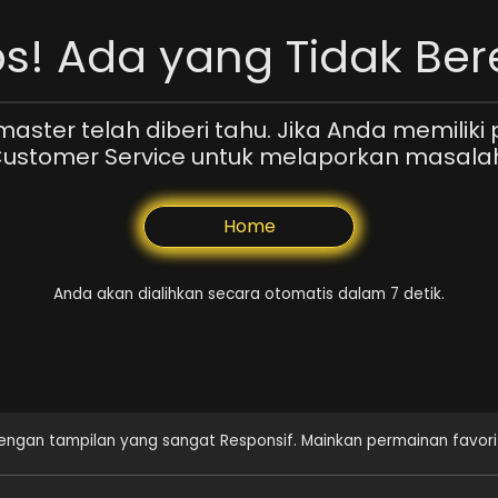
s! Ada yang Tidak Ber
ster telah diberi tahu. Jika Anda memiliki p
Customer Service untuk melaporkan masalah i
Home
Anda akan dialihkan secara otomatis dalam 6 detik.
ngan tampilan yang sangat Responsif. Mainkan permainan favori