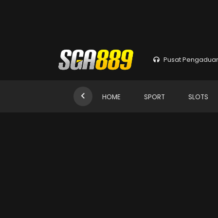
Pusat Pengadua
HOME
SPORT
SLOTS