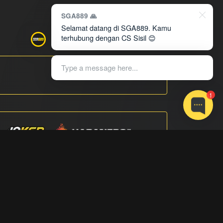
SGA889 🙏
Selamat datang di SGA889. Kamu
terhubung dengan CS Sisil 😊
Type a message here...
1