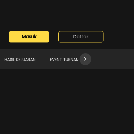
Masuk
Daftar
HASIL KELUARAN
EVENT TURNAMEN
PEMENANG TURN